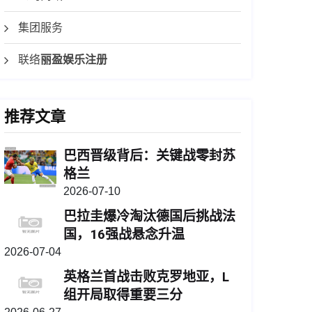
集团服务
联络
丽盈娱乐注册
推荐文章
巴西晋级背后：关键战零封苏
格兰
2026-07-10
巴拉圭爆冷淘汰德国后挑战法
国，16强战悬念升温
2026-07-04
英格兰首战击败克罗地亚，L
组开局取得重要三分