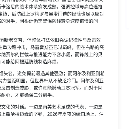
斯卡洛尼的战术体系愈发成熟，强调控球与高位逼抢
坐镇，后防线上罗梅罗与奥塔门迪的经验也足以应对
强的对手，阿根廷仍需警惕防线转身速度偏慢的问
经历新老交替，但整体打法依旧强调纪律性与反击效
体系注重边路冲击，马赫雷斯虽已过巅峰，但在右路的突
本纳赛尔的拦截与推进能力不容小觑，而锋线上的贝
有可能给阿根廷防线制造麻烦。
小组头名，避免提前遭遇其他强敌；而阿尔及利亚则希
面实力差距明显，但世界杯从不缺乏冷门。阿尔及利亚
速反击制造威胁，或许真能撼动卫冕冠军。而对于阿
与耐心，才能确保三分到手。
球文化的对话。一边是南美艺术足球的代表，一边是
上撒哈拉边缘的坚韧，2026年夏夜的绿茵场上，注