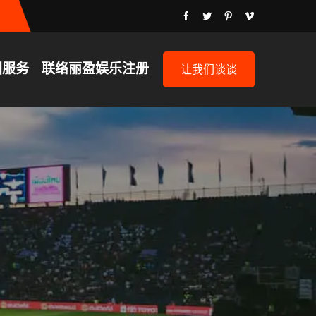
团服务
联络
丽盈娱乐注册
让我们谈谈