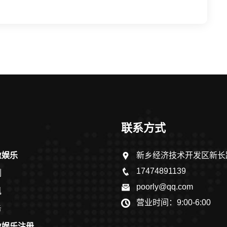
联系方式
盈娱乐
新乡经济技术开发区新长
17474891139
例
poorly@qq.com
讯
营业时间：9:00-6:00
务
盈娱乐注册