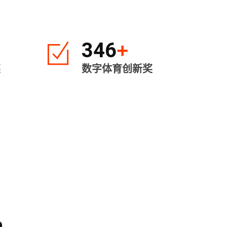
346
+
奖
数字体育创新奖
h