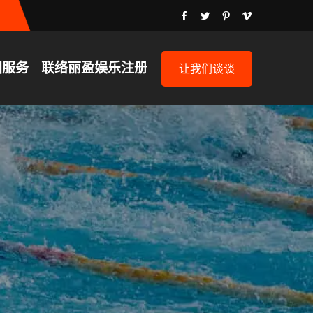
团服务
联络
丽盈娱乐注册
让我们谈谈