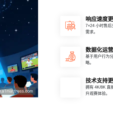
响应速度
7×24 小时
需求。
数据化运
基于用户行为
略。
技术支持
拥有 4K/8
升观赛体验。