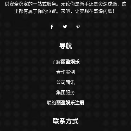
供安全稳定的一站式服务。无论你是新手还是资深球迷，这
里都有属于你的位置。来吧，让梦想在盛煌闪耀！
导航
了解
丽盈娱乐
合作实例
公司简讯
集团服务
联络
丽盈娱乐注册
联系方式