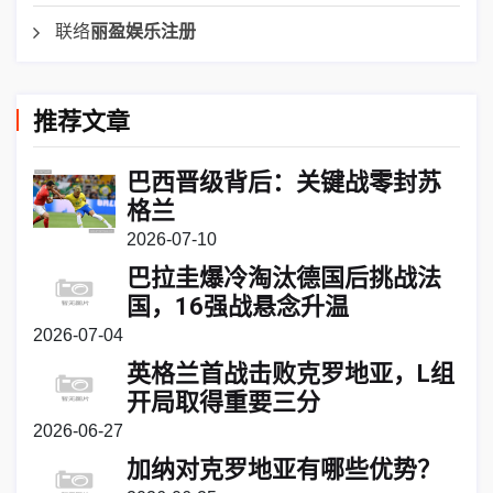
联络
丽盈娱乐注册
推荐文章
巴西晋级背后：关键战零封苏
格兰
2026-07-10
巴拉圭爆冷淘汰德国后挑战法
国，16强战悬念升温
2026-07-04
英格兰首战击败克罗地亚，L组
开局取得重要三分
2026-06-27
加纳对克罗地亚有哪些优势？