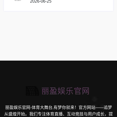
2026-06-25
丽盈娱乐官网-体育大舞台,有梦你就来！官方网站——追梦
从盛煌开始。我们专注体育直播、互动竞技与用户成长，提