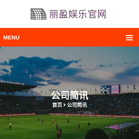
公司简讯
首页
公司简讯