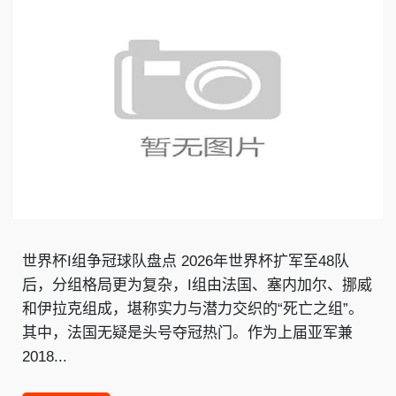
世界杯I组争冠球队盘点 2026年世界杯扩军至48队
后，分组格局更为复杂，I组由法国、塞内加尔、挪威
和伊拉克组成，堪称实力与潜力交织的“死亡之组”。
其中，法国无疑是头号夺冠热门。作为上届亚军兼
2018...