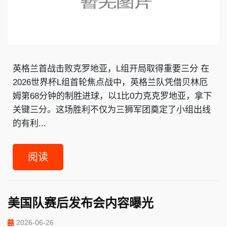
英格兰首战击败克罗地亚，L组开局取得重要三分 在
2026世界杯L组首轮焦点战中，英格兰队凭借贝林厄
姆第68分钟的制胜进球，以1比0力克克罗地亚，拿下
关键三分。这场胜利不仅为三狮军团奠定了小组出线
的有利...
阅读
美国队赛后发布会内容曝光
2026-06-26