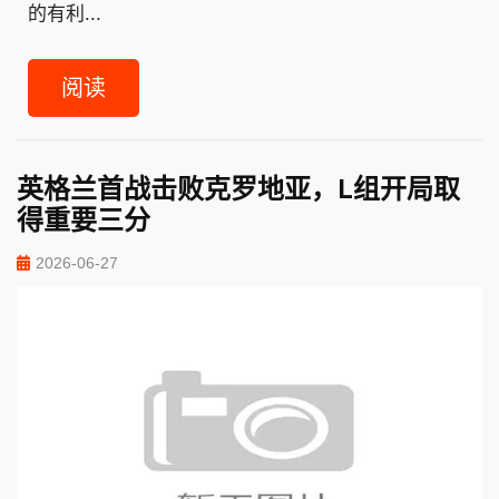
的有利...
阅读
英格兰首战击败克罗地亚，L组开局取
得重要三分
2026-06-27