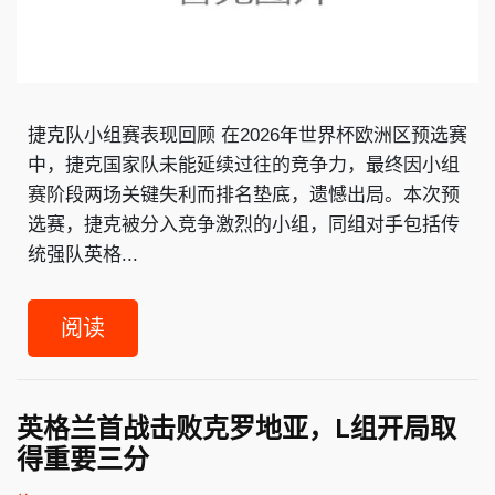
捷克队小组赛表现回顾 在2026年世界杯欧洲区预选赛
中，捷克国家队未能延续过往的竞争力，最终因小组
赛阶段两场关键失利而排名垫底，遗憾出局。本次预
选赛，捷克被分入竞争激烈的小组，同组对手包括传
统强队英格...
阅读
英格兰首战击败克罗地亚，L组开局取
得重要三分