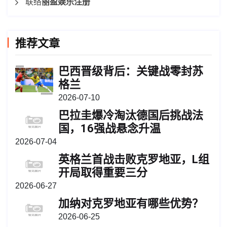
联络
丽盈娱乐注册
推荐文章
巴西晋级背后：关键战零封苏
格兰
2026-07-10
巴拉圭爆冷淘汰德国后挑战法
国，16强战悬念升温
2026-07-04
英格兰首战击败克罗地亚，L组
开局取得重要三分
2026-06-27
加纳对克罗地亚有哪些优势？
2026-06-25