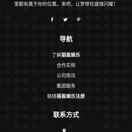
里都有属于你的位置。来吧，让梦想在盛煌闪耀！
导航
了解
丽盈娱乐
合作实例
公司简讯
集团服务
联络
丽盈娱乐注册
联系方式