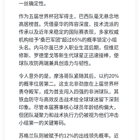
一丝确定性。
作为五届世界杯冠军得主，巴西队毫无悬念地
高居榜首。凭借豪华的阵容深度、技术流派的
传承以及近年来稳定的国际赛表现，多家权威
机构给予“桑巴军团”超过65%的概率锁定小组
头名。内马尔虽已步入职业生涯后期，但维尼
修斯、罗德里戈等新生代球星正迅速接棒，使
球队攻防两端兼具创造力与韧性。
令人意外的是，摩洛哥队紧随其后，以约20%
的概率位居第二。这支北非劲旅在上届世界杯
勇夺殿军，成为首支闯入四强的非洲球队，其
铁血防守与高效反击战术给全球球迷留下深刻
印象。尽管本届赛事核心球员年龄结构偏大，
但团队凝聚力和战术执行力仍被视为他们冲击
小组第一的关键筹码。
苏格兰队则被赋予约12%的出线领先概率。近