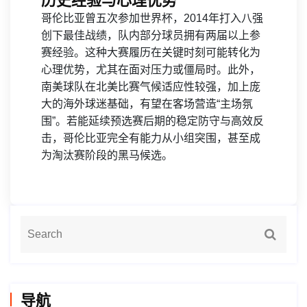
历史经验与心理优势
哥伦比亚曾五次参加世界杯，2014年打入八强
创下最佳战绩，队内部分球员拥有两届以上参
赛经验。这种大赛履历在关键时刻可能转化为
心理优势，尤其在面对压力或僵局时。此外，
南美球队在北美比赛气候适应性较强，加上庞
大的海外球迷基础，有望在客场营造“主场氛
围”。若能延续预选赛后期的稳定防守与高效反
击，哥伦比亚完全有能力从小组突围，甚至成
为淘汰赛阶段的黑马候选。
导航