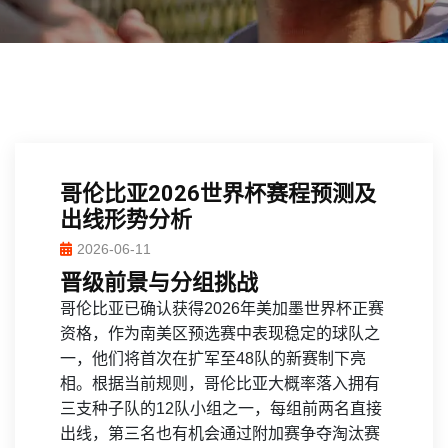
哥伦比亚2026世界杯赛程预测及
出线形势分析
2026-06-11
晋级前景与分组挑战
哥伦比亚已确认获得2026年美加墨世界杯正赛
资格，作为南美区预选赛中表现稳定的球队之
一，他们将首次在扩军至48队的新赛制下亮
相。根据当前规则，哥伦比亚大概率落入拥有
三支种子队的12队小组之一，每组前两名直接
出线，第三名也有机会通过附加赛争夺淘汰赛