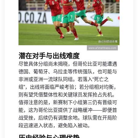
潜在对手与出线难度
尽管具体分组尚未揭晓，但哥伦比亚可能遭遇
德国、葡萄牙、乌拉圭等传统强队，也可能与
非洲或亚洲一流球队同组。若落入“死亡之
组”，出线将面临严峻考验；若分组相对均衡，
则有望凭借整体性和关键球员发挥抢占先机。
值得注意的是，新赛制下小组第三仍有晋级可
能，这为哥伦比亚提供了战略缓冲——即便首
战受挫，后续仍有调整余地。球队需在开局阶
段迅速进入状态，避免陷入被动。