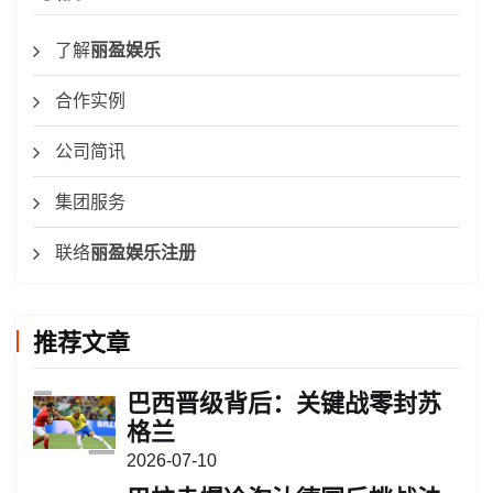
了解
丽盈娱乐
合作实例
公司简讯
集团服务
联络
丽盈娱乐注册
推荐文章
巴西晋级背后：关键战零封苏
格兰
2026-07-10