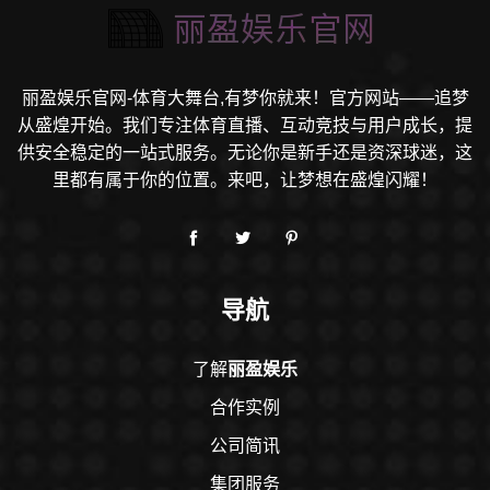
丽盈娱乐官网-体育大舞台,有梦你就来！官方网站——追梦
从盛煌开始。我们专注体育直播、互动竞技与用户成长，提
供安全稳定的一站式服务。无论你是新手还是资深球迷，这
里都有属于你的位置。来吧，让梦想在盛煌闪耀！
导航
了解
丽盈娱乐
合作实例
公司简讯
集团服务