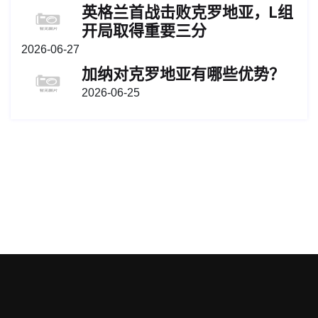
英格兰首战击败克罗地亚，L组
开局取得重要三分
2026-06-27
加纳对克罗地亚有哪些优势？
2026-06-25