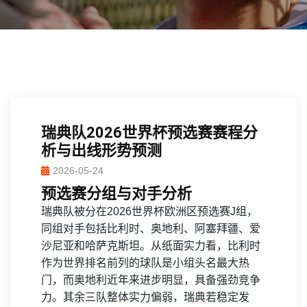
瑞典队2026世界杯预选赛赛程分
析与出线形势预测
2026-05-24
预选赛分组与对手分析
瑞典队被分在2026世界杯欧洲区预选赛J组，
同组对手包括比利时、奥地利、阿塞拜疆、爱
沙尼亚和哈萨克斯坦。从纸面实力看，比利时
作为世界排名前列的球队是小组头名最大热
门，而奥地利近年来进步明显，具备强劲竞争
力。其余三队整体实力偏弱，瑞典若稳定发