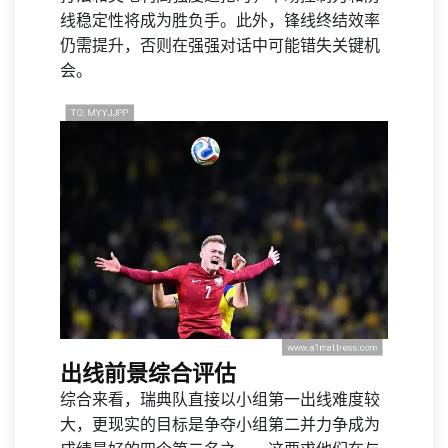
线稳定性将成为胜负手。此外，锋线终结效率
仍需提升，否则在强强对话中可能错失关键机
会。
出线前景综合评估
综合来看，瑞典队直接以小组第一出线难度较
大，更现实的目标是争夺小组第二并力争成为